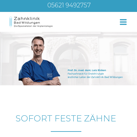
05621 9492757
Über uns
Leistungen
Service – Beratung
Blog
SOFORT FESTE ZÄHNE
Kontakt