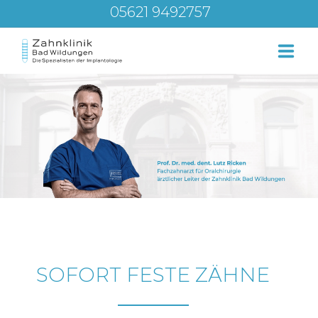
05621 9492757
Über uns
Leistungen
Service – Beratung
Blog
SOFORT FESTE ZÄHNE
Kontakt