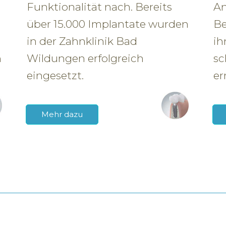
Funktionalität nach. Bereits
An
über 15.000 Implantate wurden
Be
in der Zahnklinik Bad
ih
n
Wildungen erfolgreich
sc
eingesetzt.
er
Mehr dazu