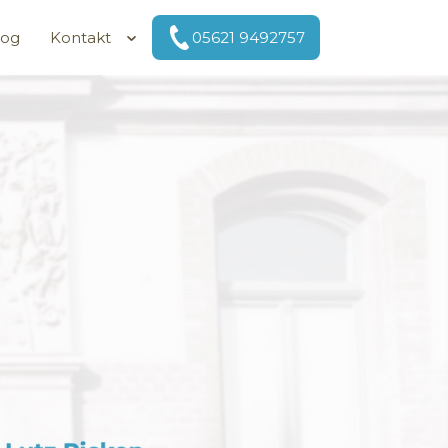
log
Kontakt
05621 9492757