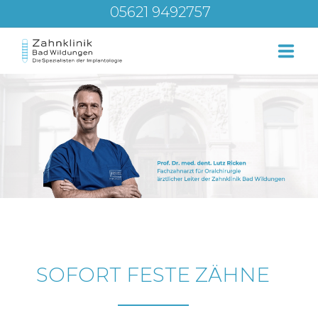
05621 9492757
Über uns
Leistungen
Service – Beratung
Blog
SOFORT FESTE ZÄHNE
Kontakt