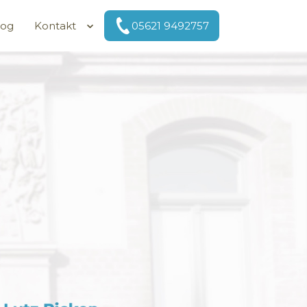
log
Kontakt
05621 9492757