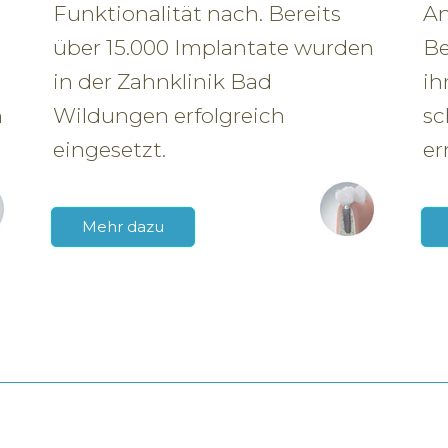
Funktionalität nach. Bereits
An
über 15.000 Implantate wurden
Be
in der Zahnklinik Bad
ih
n
Wildungen erfolgreich
sc
eingesetzt.
er
Mehr dazu