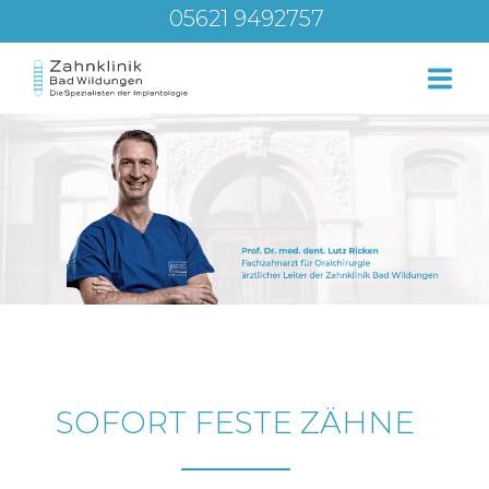
05621 9492757
Über uns
Leistungen
Service – Beratung
Blog
SOFORT FESTE ZÄHNE
Kontakt