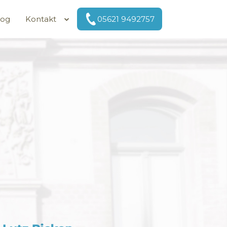
log
Kontakt
05621 9492757